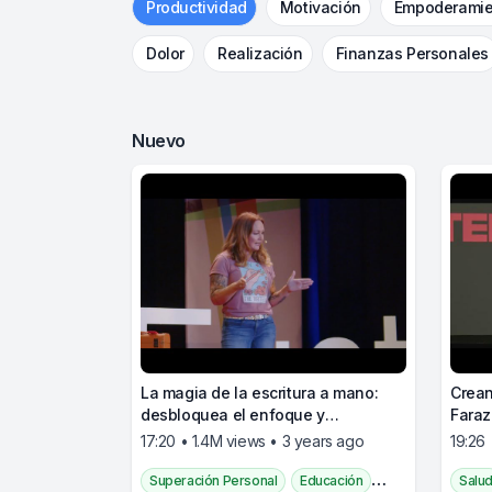
Productividad
Motivación
Empoderamie
Dolor
Realización
Finanzas Personales
Nuevo
La magia de la escritura a mano:
Crean
desbloquea el enfoque y
Faraz
profundiza las conexiones
17:20 • 1.4M views • 3 years ago
19:26 
Superación Personal
Educación
Salu