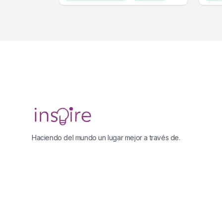
Psicología
Creatividad
Produ
Productividad
Footer
Haciendo del mundo un lugar mejor a través de.