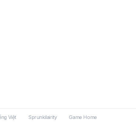
ếng Việt
Sprunkilairity
Game Home