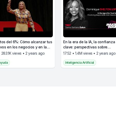
tos del 6%: Cómo alcanzar tus
En la era de la IA, la confianza
ivos en los negocios y en la
clave: perspectivas sobre
gobernanza y seguridad
• 283.1K views • 2 years ago
17:52 • 1.4M views • 2 years ago
ayuda
Inteligencia Artificial