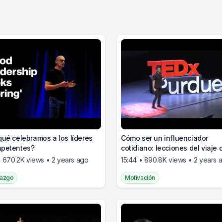
qué celebramos a los líderes
Cómo ser un influenciador
mpetentes?
cotidiano: lecciones del viaje 
malabarista
 • 670.2K views • 2 years ago
15:44 • 890.8K views • 2 years 
razgo
Motivación