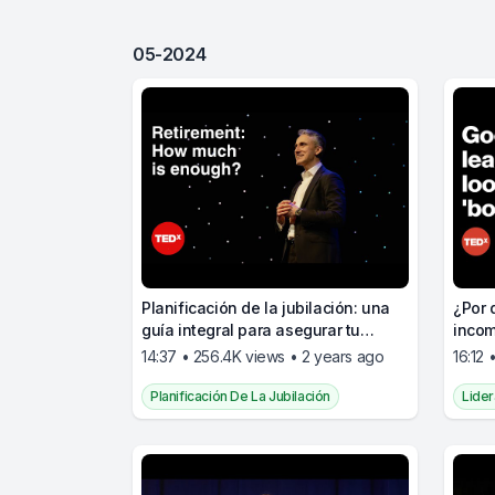
05-2024
Planificación de la jubilación: una
¿Por 
guía integral para asegurar tu
inco
futuro financiero
14:37 • 256.4K views • 2 years ago
16:12
Planificación De La Jubilación
Lide