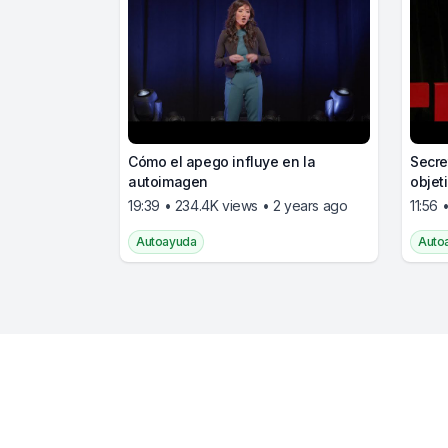
Cómo el apego influye en la
Secre
autoimagen
objet
vida
19:39 • 234.4K views • 2 years ago
11:56 
Autoayuda
Auto
Footer