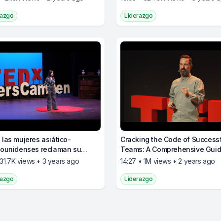
decisiones
razgo
Liderazgo
las mujeres asiático-
Cracking the Code of Success
ounidenses reclaman su
Teams: A Comprehensive Guid
azgo
Together Ship
531.7K views • 3 years ago
14:27 • 1M views • 2 years ago
razgo
Liderazgo