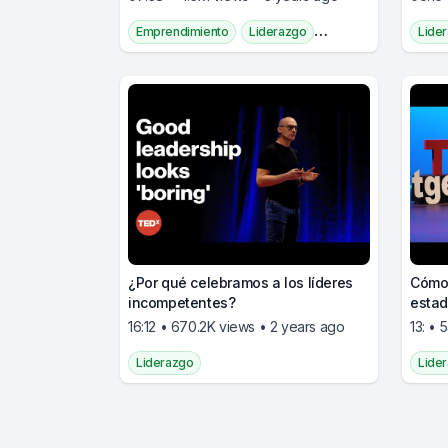
Emprendimiento
Liderazgo
Lide
Desarrollo Personal
Empoderamiento De Las Mujeres
Educación
Tecnología
¿Por qué celebramos a los líderes
Cómo 
incompetentes?
estad
lider
16:12 • 670.2K views • 2 years ago
13: • 
Liderazgo
Lide