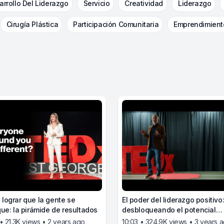
arrollo Del Liderazgo
Servicio
Creatividad
Liderazgo
Cirugía Plástica
Participación Comunitaria
Emprendimient
lograr que la gente se
El poder del liderazgo positivo
que: la pirámide de resultados
desbloqueando el potencial
transformador de las pequeña
• 21.3K views • 2 years ago
10:03 • 324.9K views • 3 years 