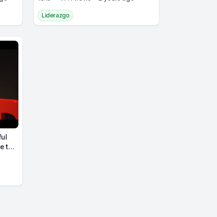
Liderazgo
ful
e to