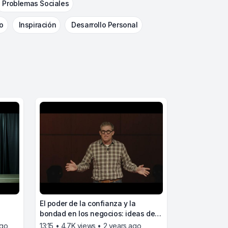
Problemas Sociales
o
Inspiración
Desarrollo Personal
:
El poder de la confianza y la
bondad en los negocios: ideas de
s
James Timpson
ago
13:15 • 4.7K views • 2 years ago