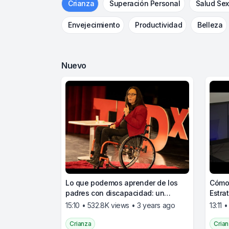
Crianza
Superación Personal
Salud Sex
Envejecimiento
Productividad
Belleza
Nuevo
Lo que podemos aprender de los
Cómo 
padres con discapacidad: un
Estra
enfoque centrado en soluciones
del t
15:10 • 532.8K views • 3 years ago
13:11 
para la crianza
Crianza
Cria