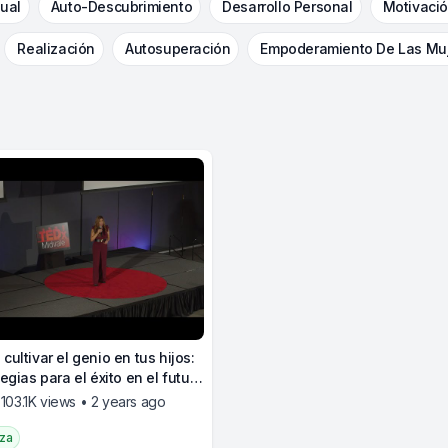
ual
Auto-Descubrimiento
Desarrollo Personal
Motivaci
Realización
Autosuperación
Empoderamiento De Las Mu
cultivar el genio en tus hijos:
tegias para el éxito en el futuro
rabajo
• 103.1K views • 2 years ago
nza