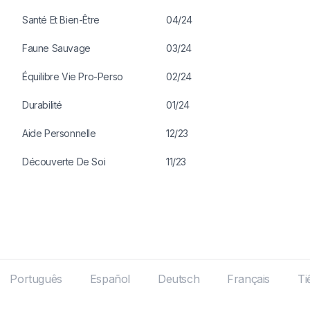
Santé Et Bien-Être
04/24
Faune Sauvage
03/24
Équilibre Vie Pro-Perso
02/24
Durabilité
01/24
Aide Personnelle
12/23
Découverte De Soi
11/23
Português
Español
Deutsch
Français
Ti