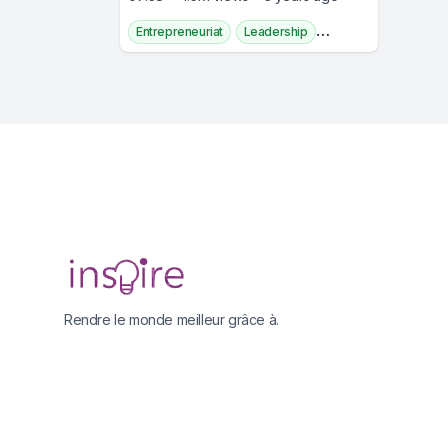
Entrepreneuriat
Leadership
Développement Personnel
Émancipation Des Femmes
Éducation
Technologie
Footer
Rendre le monde meilleur grâce à.