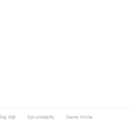
ếng Việt
Sprunkilairity
Game Home