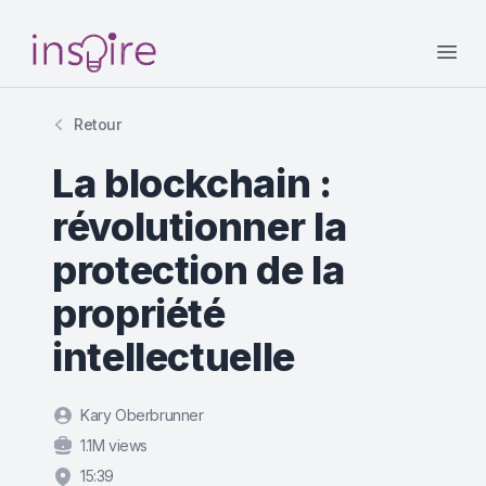
Your Company
Open
Retour
La blockchain :
révolutionner la
protection de la
propriété
intellectuelle
Kary Oberbrunner
1.1M views
15:39