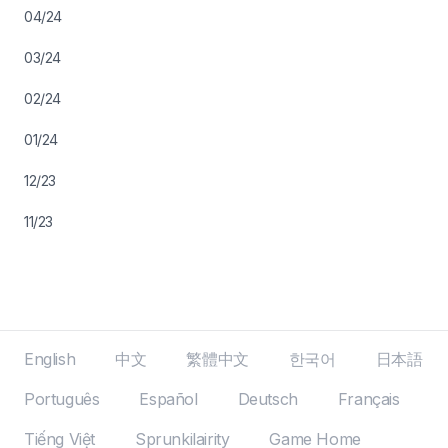
04/24
03/24
02/24
01/24
12/23
11/23
English
中文
繁體中文
한국어
日本語
Português
Español
Deutsch
Français
Tiếng Việt
Sprunkilairity
Game Home